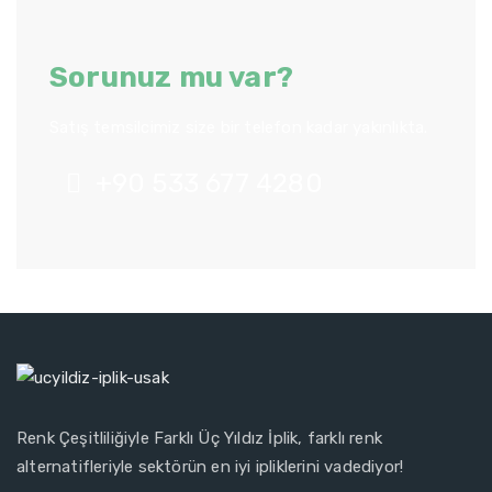
Sorunuz mu var?
Satış temsilcimiz size bir telefon kadar yakınlıkta.
+90 533 677 4280
Renk Çeşitliliğiyle Farklı Üç Yıldız İplik, farklı renk
alternatifleriyle sektörün en iyi ipliklerini vadediyor!