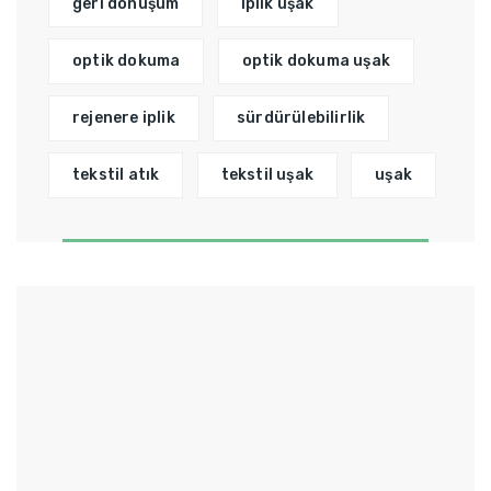
geri dönüşüm
iplik uşak
optik dokuma
optik dokuma uşak
rejenere iplik
sürdürülebilirlik
tekstil atık
tekstil uşak
uşak