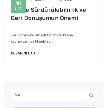
İplik
yonetici
0 Yorum
10
İplikte Sürdürülebilirlik ve
HAZ
Geri Dönüşümün Önemi
Geri dönüşüm amaçlı tekstiller iki ana
kaynaktan üretilmektedir:
DEVAMINI OKU
Arama: