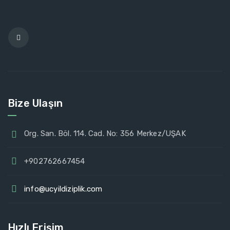
Bize Ulaşın
Org. San. Böl. 114. Cad. No: 356 Merkez/UŞAK
+902762667454
info@ucyildiziplik.com
Hızlı Erişim