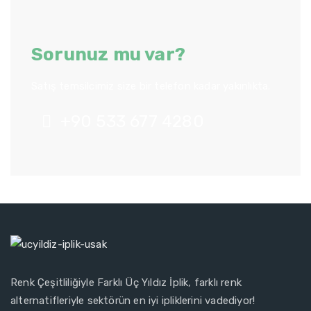
Sorunuz mu var?
Satış temsilcimiz size bir telefon kadar yakınlıkta.
+90 533 677 4280
Renk Çeşitliliğiyle Farklı Üç Yıldız İplik, farklı renk
alternatifleriyle sektörün en iyi ipliklerini vadediyor!