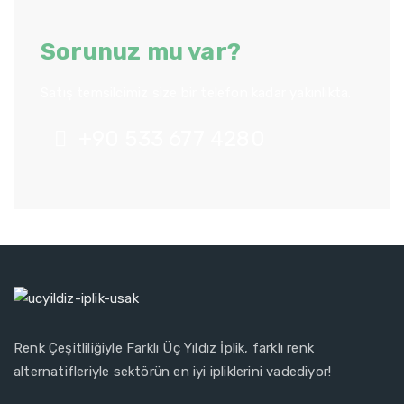
Sorunuz mu var?
Satış temsilcimiz size bir telefon kadar yakınlıkta.
+90 533 677 4280
Renk Çeşitliliğiyle Farklı Üç Yıldız İplik, farklı renk
alternatifleriyle sektörün en iyi ipliklerini vadediyor!